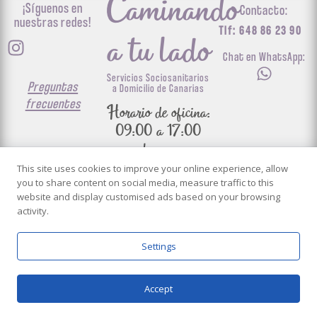
Caminando
¡Síguenos en
Contacto:
nuestras redes!
Tlf: 648 86 23 90
a tu lado
Chat en WhatsApp:
Servicios Sociosanitarios
Preguntas
a Domicilio de Canarias
frecuentes
Horario de oficina:
09:00 a 17:00
horas.
info@caminandoatulado.es
This site uses cookies to improve your online experience, allow
you to share content on social media, measure traffic to this
© 2025
Todos los
website and display customised ads based on your browsing
Aviso
Política de
Política de
Política de
activity.
Caminando a
derechos
|
|
|
legal
privacidad
cookies
calidad
tu lado
reservados.
Settings
Accept