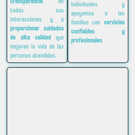
transparencia
en
individuales y
todas sus
apoyamos a las
interacciones y a
familias con
servicios
proporcionar cuidados
confiables y
de alta calidad
que
profesionales
.
mejoren la vida de las
personas atendidas.
¿Hacia dónde
vamos?
En
CAMINANDO A TU LADO
queremos posicionarnos
en el archipiélago canario como la
empresa
referente y modelo de inspiración
en la
prestación de cuidados de
calidad, innovadores